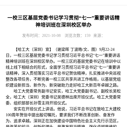
一校三区基层党委书记学习贯彻“七一”重要讲话精
神培训班在深圳校区举办
发布时间：2021-10-08
浏览次数：
159
来源：
【哈工大（深圳）宣】（谢梁晖 丁波皓/文、图）9月22-24
日，一校三区基层党委书记学习贯彻习近平总书记“七一”重要讲话
精神培训班在深圳校区举办。一校三区的基层党委书记在培训中以
线上线下相结合的形式，全面学习贯彻习近平总书记“七一”重要讲
话精神，深入贯彻落实习近平总书记贺信精神，扎实推进中央巡视
整改各项任务，不断完善一校三区共享共进工作格局，以基层党组
织建设新担当、新作为、新突破助力走好哈工大新百年卓越之路。
哈工大党委常务副书记安实，哈工大党委副书记、副校长吴松
全，哈工大（深圳）党委书记吴德林出席开班仪式。哈工大党委常
委、组织部部长孙雪主持开班仪式。
安实在开班仪式上讲话。他说，习近平总书记在致哈工大建校
100周年贺信中提出殷切嘱托，要求我们不断改革创新、奋发作
为、追求卓越。深圳正在加快建设中国特色社会主义先行示范区，
是改革的前沿、创新的潮头，是激发担当精神、强化卓越思维的