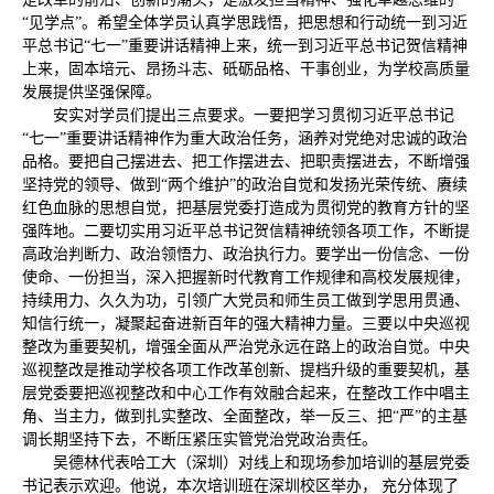
“见学点”。希望全体学员认真学思践悟，把思想和行动统一到习近
平总书记“七一”重要讲话精神上来，统一到习近平总书记贺信精神
上来，固本培元、昂扬斗志、砥砺品格、干事创业，为学校高质量
发展提供坚强保障。
安实对学员们提出三点要求。一要把学习贯彻习近平总书记
“七一”重要讲话精神作为重大政治任务，涵养对党绝对忠诚的政治
品格。要把自己摆进去、把工作摆进去、把职责摆进去，不断增强
坚持党的领导、做到“两个维护”的政治自觉和发扬光荣传统、赓续
红色血脉的思想自觉，把基层党委打造成为贯彻党的教育方针的坚
强阵地。二要切实用习近平总书记贺信精神统领各项工作，不断提
高政治判断力、政治领悟力、政治执行力。要学出一份信念、一份
使命、一份担当，深入把握新时代教育工作规律和高校发展规律，
持续用力、久久为功，引领广大党员和师生员工做到学思用贯通、
知信行统一，凝聚起奋进新百年的强大精神力量。三要以中央巡视
整改为重要契机，增强全面从严治党永远在路上的政治自觉。中央
巡视整改是推动学校各项工作改革创新、提档升级的重要契机，基
层党委要把巡视整改和中心工作有效融合起来，在整改工作中唱主
角、当主力，做到扎实整改、全面整改，举一反三、把“严”的主基
调长期坚持下去，不断压紧压实管党治党政治责任。
吴德林代表哈工大（深圳）对线上和现场参加培训的基层党委
书记表示欢迎。他说，本次培训班在深圳校区举办， 充分体现了