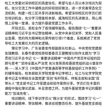
哈工大党委对深圳校区的高度信任，希望与会人员以本次培训为契
机，充分交流工作中凝练出的好经验好做法，进一步完善常态化交
流机制，构建一校三区共享共进新格局。希望深圳校区的学员们抓
住培训机会，充分学习借鉴校本部、威海校区的先进做法，用心用
情上好每一堂课，全力提升基层党建工作水平。
开班式后，吴松全作了首场辅导报告。报告围绕“七一”重要讲
话精神和习近平总书记贺信精神，从党中央亲切关怀、党和人民事
业急需、党的伟大精神和光荣传统引领3个维度，系统阐述了党领
导哈工大发展壮大的历史逻辑。
理论学习中，广东省委宣传部副部长杜新山、中央党校党建部
张瑞教授、长春市委党校原校委委员王健教授分别作主题为“学习
贯彻习近平总书记‘七一’重要讲话精神”“中国共产党百年征程的回
顾与思考”“坚持全面从严治党 充分发挥高校基层党组织战斗堡垒作
用——深入学习《中国共产党普通高等学校基层组织工作条例》”
的辅导报告。校本部航天学院党委书记李明江，化工与化学学院党
委书记孟令辉结合全国党建“双创”标杆院系、样板支部和全国“双
带头人”党支部书记工作室建设经验作案例分享。学员们在丰富的
课程中强化理论武装、补足思想之钙，为提升基层党委书记的履职
能力“加油充电”。
培训期间，线下参训学员以“微沙龙”的形式，围绕学习“七一”
重要讲话精神、贺信精神、推进巡视整改任务、提升基层党支部组