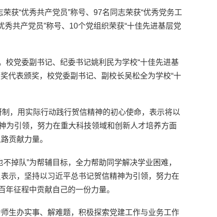
荣获“优秀共产党员”称号、97名同志荣获“优秀党务工
佳优秀共产党员”称号、10个党组织荣获“十佳先进基层党
。校党委副书记、纪委书记姚利民为学校“十佳先进基
获奖代表颁奖，校党委副书记、副校长吴松全为学校“十
研制，用实际行动践行贺信精神的初心使命，表示将以
精神为引领，努力在重大科技领域和创新人才培养方面
之路贡献力量。
也不掉队”为帮辅目标，全力帮助同学解决学业困难，
员表示，坚持以习近平总书记贺信精神为引领，努力在
新百年征程中贡献自己的一份力量。
为师生办实事、解难题，积极探索党建工作与业务工作