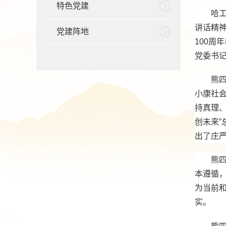
特色党建
哈
讲话精神
党建阵地
100周
党委书
熊
小康社会
持真理、
创未来
出了庄
熊
本遵循
为当前
实。