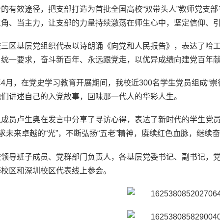
合的有效途径，把支部打造为首批全国高校“双带头人”教师党支
主角、当主力，让支部的力量持续激荡在师生心中，坚定信仰、
校三区基层党组织代表以诗朗诵《向党和人民报告》，表达了哈
、统一要求，奋斗新百年、永远跟党走，以优异成绩向建党百年
年4月，在党史学习教育开展期间，我校近300名学生党员组成“
他们讲述自己的入党故事，回味那一代人的华彩人生。
队成员卢生奥在发言中分享了寻访心得，表达了新时代的学生党
追求未来卓越的“光”，不断弘扬“五老”精神，赓续红色血脉，继
校领导班子成员、党群部门负责人，各基层党委书记、副书记，
海校区和深圳校区代表线上参会。