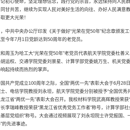
牢记初心使命，坚定理想信念，践行党的宗旨，永远保持同人民
、同甘共苦，继续为实现人民对美好生活的向往、办好人民满意
争取更大光荣！
，中共中央办公厅印发《关于做好“光荣在党50年”纪念章颁发工
至今年7月1日党龄达到50周年的老党员。
健和周玉为哈工大“光荣在党50年”老党员代表航天学院党委杜善
胡运权、交通学院党委刘景星、计算学部党委姚万生、机关党委周
场响起持续而热烈的掌声。
国共产党成立100周年之际，全国“两优一先”表彰大会于6月2
士、电信学院教授刘永坦，航天学院党委分别被授予“全国优秀共产
龙江省“两优一先”表彰大会召开。我校材料学院武高辉教授荣获
长李瑞峰教授荣获“黑龙江省优秀党务工作者”称号，计算学部社
基层党组织”称号。大会通过视频展现了刘永坦院士许党报国、一
”的先进事迹。