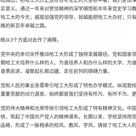
四皓指出，把哈工大历史放在百年党史的大坐标中看，我们更加深
现实意义。通过一年来对贺信精神的深学细悟和半年来党史学习
有哈工大的今天；越是加强党的领导，就越能把哈工大办好；只
规格的新百年卓越之路。
四皓从3个方面对此作了阐释。
是党中央的亲切关怀推动哈工大形成了独特发展路径。党和国家
时期哈工大培养什么样的人、为谁培养人和办什么样的大学、为
、奋勇前进，凝聚起扎根边疆、走在前列的磅礴力量。
是党和人民的事业急需牵引哈工大形成了特色办学模式。纵观我
出重要贡献的动力源泉，始终都是我们坚持有所为、有所不为、
是党的伟大精神和光荣传统引领哈工大形成了特有精神文化。中国
传统，筑起了中国共产党人的精神谱系。长期以来，学校坚持用
砺品格，形成了一脉相承的校风、教风、学风，铸就了哈工大人