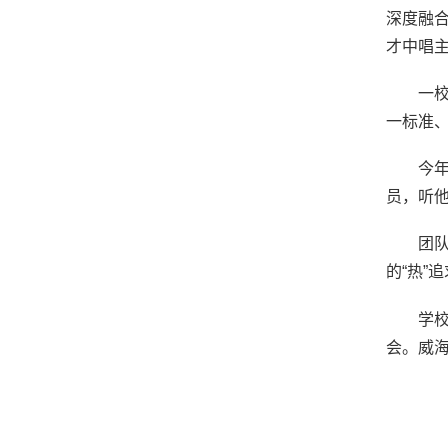
深度融
才中唱
一
一标准
今
员，听
团
的“热”
学
会。威