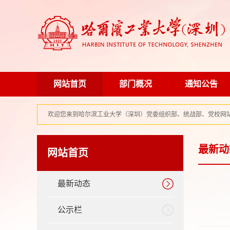
网站首页
部门概况
通知公告
欢迎您来到哈尔滨工业大学（深圳）党委组织部、统战部、党校网
最新动
网站首页
最新动态
公示栏