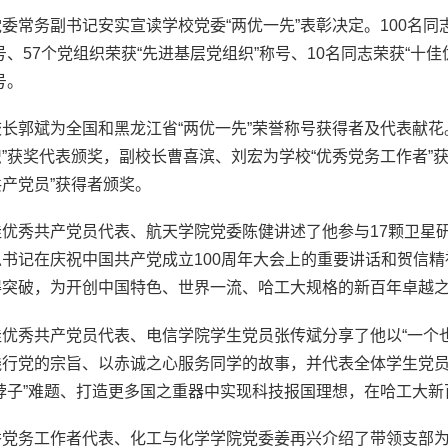
委常务副书记安实宣读学校党委“两优一先”表彰决定。100名同志
号、57个党组织荣获“先进基层党组织”称号、10名同志荣获“十
号。
校长郭斌为全国和黑龙江省“两优一先”荣誉称号获得者及代表献花
”获奖代表颁奖，副校长曹喜滨、刘宏为学校“优秀党务工作者”
产党员”获得者颁奖。
佳优秀共产党员代表、航天学院党委陈健讲述了他参与17颗卫星
总书记在庆祝中国共产党成立100周年大会上的重要讲话和贺信
得突破，为开创中国特色、世界一流、哈工大规格的新百年卓越
佳优秀共产党员代表、电信学院学生党员张传斌分享了他以“一个
践行党的宗旨、以赤诚之心服务同学的故事，并代表全体学生党
卡脖子”难题、打造更多国之重器中实现科技报国理想，在哈工大
秀党务工作者代表、化工与化学学院党委姜再兴介绍了带领支部